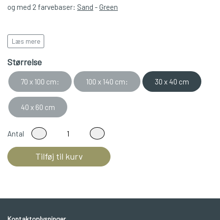
og med 2 farvebaser:
Sand
-
Green
Læs mere
Leveres i rulle/paprør
Størrelse
70 x 100 cm:
100 x 140 cm:
30 x 40 cm
40 x 60 cm
Antal
Tilføj til kurv
Kontaktoplysninger