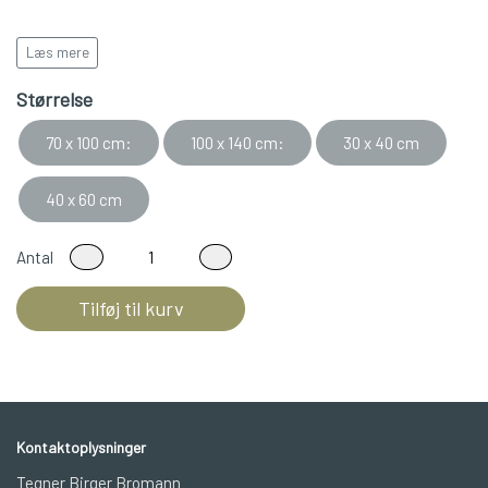
Læs mere
Leveres i rulle/paprør
Størrelse
70 x 100 cm:
100 x 140 cm:
30 x 40 cm
40 x 60 cm
Antal
Tilføj til kurv
Kontaktoplysninger
Tegner Birger Bromann