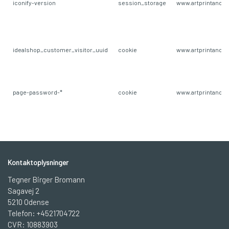
iconify-version
session_storage
www.artprintandm
idealshop_customer_visitor_uuid
cookie
www.artprintandm
page-password-*
cookie
www.artprintandm
Kontaktoplysninger
Tegner Birger Bromann
Sagavej 2
5210 Odense
Telefon: +4521704722
CVR: 10883903