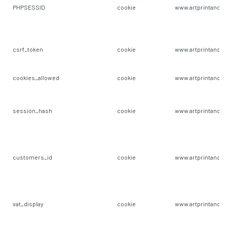
PHPSESSID
cookie
www.artprintandm
csrf_token
cookie
www.artprintandm
cookies_allowed
cookie
www.artprintandm
session_hash
cookie
www.artprintandm
customers_id
cookie
www.artprintandm
vat_display
cookie
www.artprintandm