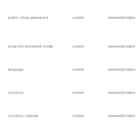
public_shop_password
cookie
www.artprintandm
shop-not-activated-modal
cookie
www.artprintandm
language
cookie
www.artprintandm
currency
cookie
www.artprintandm
currency_manual
cookie
www.artprintandm