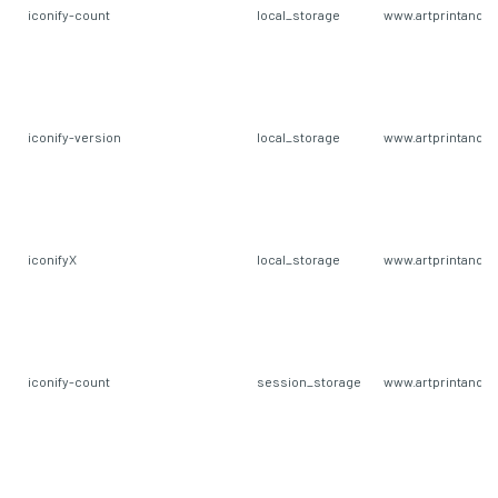
iconify-count
local_storage
www.artprintandm
iconify-version
local_storage
www.artprintandm
iconifyX
local_storage
www.artprintandm
iconify-count
session_storage
www.artprintandm