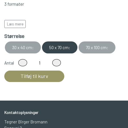
3 formater
Læs mere
Leveres i rulle/rør
Størrelse
30 x 40 cm:
50 x 70 cm:
70 x 100 cm:
Antal
Tilføj til kurv
Kontaktoplysninger
Tegner Birger Bromann