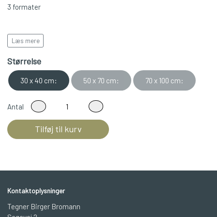
3 formater
Læs mere
Leveres i rulle/rør
Størrelse
30 x 40 cm:
50 x 70 cm:
70 x 100 cm:
Antal
Tilføj til kurv
Kontaktoplysninger
Tegner Birger Bromann