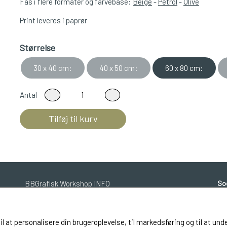
Fås i flere formater og farvebase:
Beige
-
Petrol
-
Olive
Print leveres i paprør
Størrelse
30 x 40 cm:
40 x 50 cm:
60 x 80 cm:
Antal
Tilføj til kurv
BBGrafisk Workshop INFO
So
til at personalisere din brugeroplevelse, til markedsføring og til at