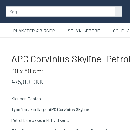
T
PLAKATER ©BIRGER
SELVKLÆBERE
GOLF - 
APC Corvinius Skyline_Petro
60 x 80 cm:
475,00 DKK
Klausen Design
Typo/farve collage:
APC Corvinius Skyline
Petrol blue base. inkl. hvid kant.