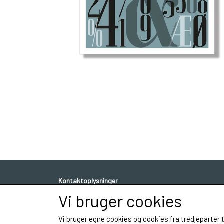
Kontaktoplysninger
Vi bruger cookies
Tegner Birger Bromann
Sagavej 2
Vi bruger egne cookies og cookies fra tredjeparter 
5210 Odense