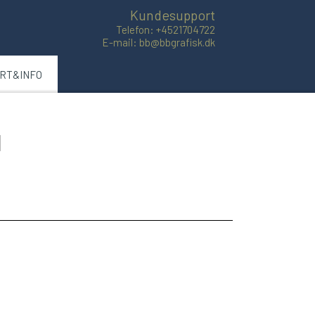
Kundesupport
Telefon: +4521704722
E-mail: bb@bbgrafisk.dk
ART&INFO
l