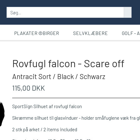
T
PLAKATER ©BIRGER
SELVKLÆBERE
GOLF - 
Rovfugl falcon - Scare off
Antracit Sort / Black / Schwarz
115,00 DKK
SportSign Silhuet af rovfugl falcon
Skræmme silhuet til glasvinduer - holder småfuglene væk fra g
2 stk på arket / 2 items included