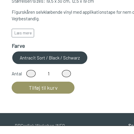
Størrelser/sizes: 19,5 x 30 cm, 12,5 x 19 cm
Figurskåren selvklæbende vinyl med applikationstape for nem og
Vejrbestandig.
Cutout adhesive vinyl with applicationtape for easy and safe m
Læs mere
Farve
Antracit Sort / Black / Schwarz
Antal
Tilføj til kurv
BBGrafisk Workshop INFO
So