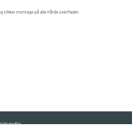
 sikker montage på alle hårde overflader.
ounting on any hard and clean surface.
ciale medier