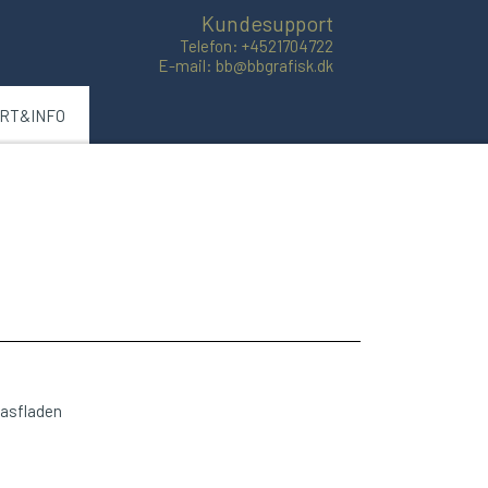
Kundesupport
Telefon: +4521704722
E-mail: bb@bbgrafisk.dk
ART&INFO
lasfladen