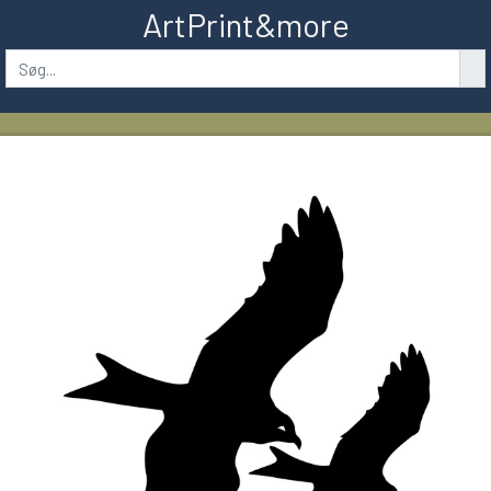
ArtPrint&more