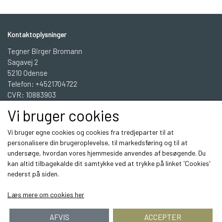
Kontaktoplysninger
Tegner Birger Bromann
Sagavej 2
5210 Odense
Telefon: +4521704722
CVR: 10883903
Vi bruger cookies
BBGrafisk Workshop INFO
Vi bruger egne cookies og cookies fra tredjeparter til at
personalisere din brugeroplevelse, til markedsføring og til at
undersøge, hvordan vores hjemmeside anvendes af besøgende. Du
Sociale medier
kan altid tilbagekalde dit samtykke ved at trykke på linket 'Cookies'
nederst på siden.
Læs mere om cookies her
AFVIS
ACCEPTER