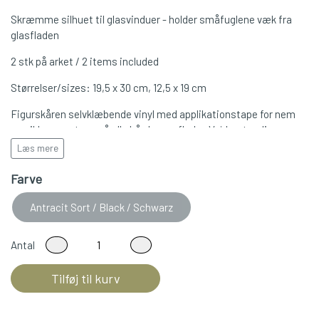
Skræmme silhuet til glasvinduer - holder småfuglene væk fra
glasfladen
2 stk på arket / 2 items included
Størrelser/sizes: 19,5 x 30 cm, 12,5 x 19 cm
Figurskåren selvklæbende vinyl med applikationstape for nem
og sikker montage på alle hårde overflader. Vejrbestandig.
Læs mere
Cutout adhesive vinyl with applicationtape for easy and safe
mounting on any hard and clean surface.
Farve
Antracit Sort / Black / Schwarz
Antal
Tilføj til kurv