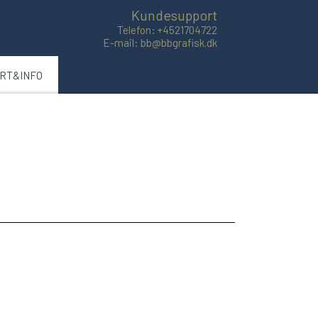
Kundesupport
Telefon: +4521704722
E-mail: bb@bbgrafisk.dk
ART&INFO