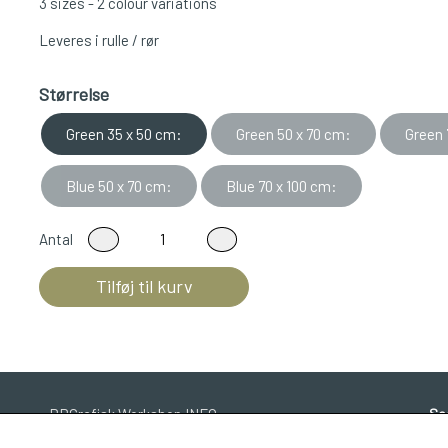
3 sizes - 2 colour variations
Leveres i rulle / rør
Størrelse
Green 35 x 50 cm:
Green 50 x 70 cm:
Green 
Blue 50 x 70 cm:
Blue 70 x 100 cm:
Antal
Tilføj til kurv
BBGrafisk Workshop INFO
So