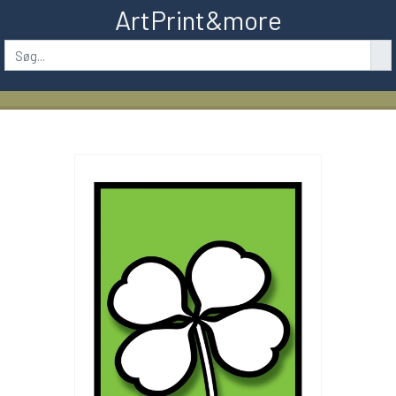
ArtPrint&more