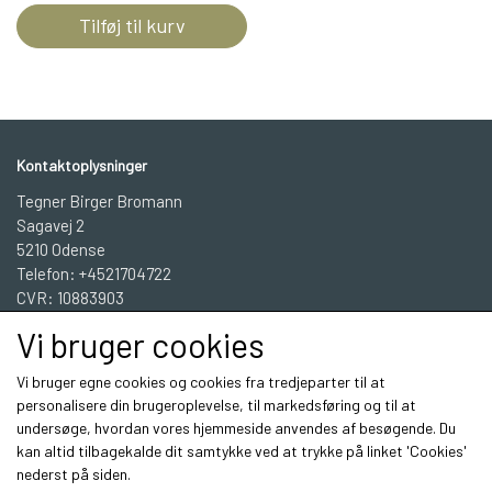
Tilføj til kurv
Kontaktoplysninger
Tegner Birger Bromann
Sagavej 2
5210 Odense
Telefon: +4521704722
CVR: 10883903
Vi bruger cookies
BBGrafisk Workshop INFO
Vi bruger egne cookies og cookies fra tredjeparter til at
personalisere din brugeroplevelse, til markedsføring og til at
undersøge, hvordan vores hjemmeside anvendes af besøgende. Du
Sociale medier
kan altid tilbagekalde dit samtykke ved at trykke på linket 'Cookies'
nederst på siden.