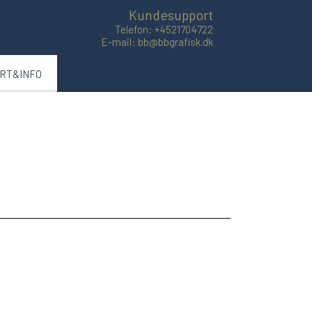
Kundesupport
Telefon: +4521704722
E-mail: bb@bbgrafisk.dk
ART&INFO