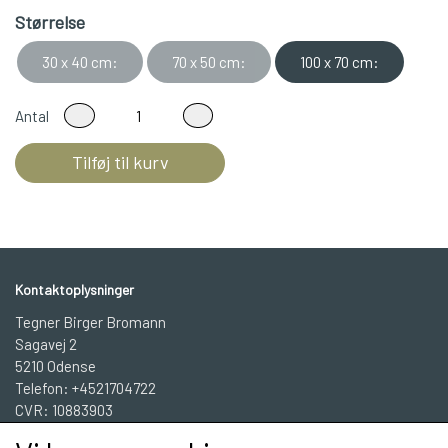
Størrelse
30 x 40 cm:
70 x 50 cm:
100 x 70 cm:
Antal
Tilføj til kurv
Kontaktoplysninger
Tegner Birger Bromann
Sagavej 2
5210 Odense
Telefon: +4521704722
CVR: 10883903