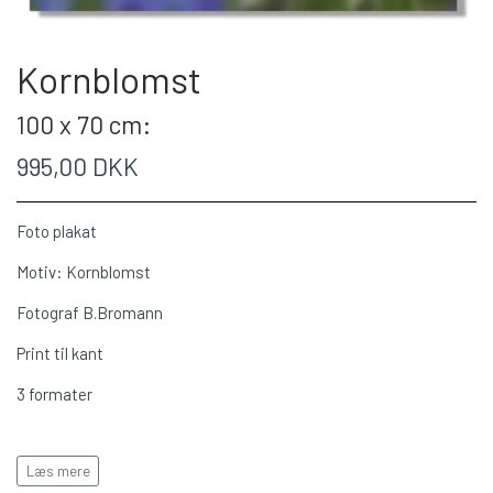
Kornblomst
100 x 70 cm:
995,00 DKK
Foto plakat
Motiv: Kornblomst
Fotograf B.Bromann
Print til kant
3 formater
Læs mere
Leveres i rulle/rør