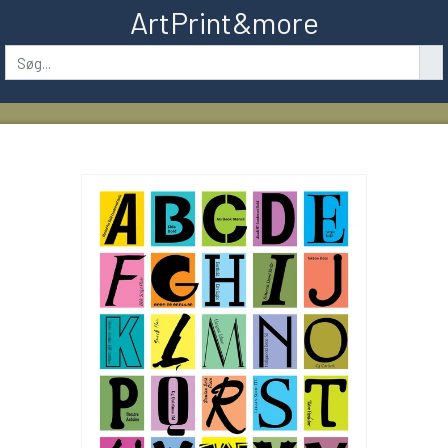
ArtPrint&more