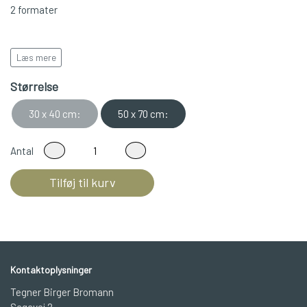
2 formater
Læs mere
Leveres i rulle/rør
Størrelse
30 x 40 cm:
50 x 70 cm:
Antal
Tilføj til kurv
Kontaktoplysninger
Tegner Birger Bromann