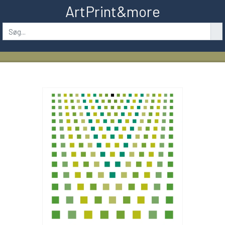
ArtPrint&more