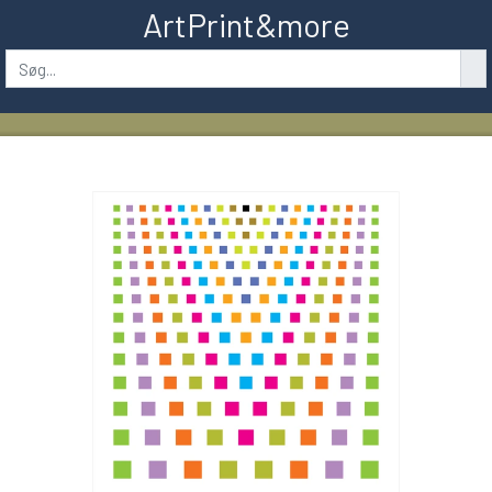
ArtPrint&more