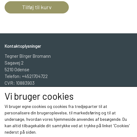
Tilføj til kurv
Kontaktoplysninger
Tegner Birger Bromann
Sagavej 2
5210 Odense
Telefon: +4521704722
CVR: 10883903
Vi bruger cookies
BBGrafisk Workshop INFO
Vi bruger egne cookies og cookies fra tredjeparter til at
personalisere din brugeroplevelse, til markedsføring og til at
undersøge, hvordan vores hjemmeside anvendes af besøgende. Du
Sociale medier
kan altid tilbagekalde dit samtykke ved at trykke på linket 'Cookies'
nederst på siden.