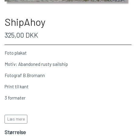
ShipAhoy
325,00 DKK
Foto plakat
Motiv: Abandoned rusty sailship
Fotograf B.Bromann
Print til kant
3 formater
Læs mere
Leveres i rulle/rør
Størrelse