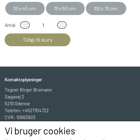
30 x 40 cm:
70 x 50 cm:
100 x 70 cm:
Antal
Tilføj til kurv
Kontaktoplysninger
Tegner Birger Bromann
Sagavej 2
5210 Odense
Telefon: +4521704722
CVR: 10883903
Vi bruger cookies
BBGrafisk Workshop INFO