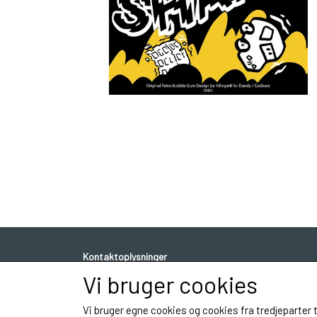
Kontaktoplysninger
Vi bruger cookies
Tegner Birger Bromann
Sagavej 2
Vi bruger egne cookies og cookies fra tredjeparter 
5210 Odense