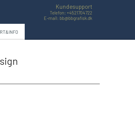
Kundesupport
Telefon: +4521704722
E-mail: bb@bbgrafisk.dk
ART&INFO
sign