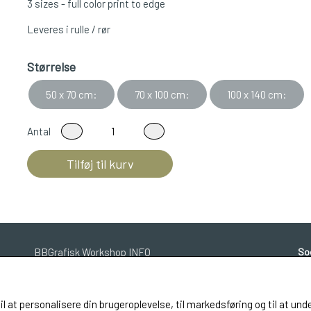
3 sizes - full color print to edge
Leveres i rulle / rør
Størrelse
50 x 70 cm:
70 x 100 cm:
100 x 140 cm:
Antal
Tilføj til kurv
BBGrafisk Workshop INFO
So
til at personalisere din brugeroplevelse, til markedsføring og til at