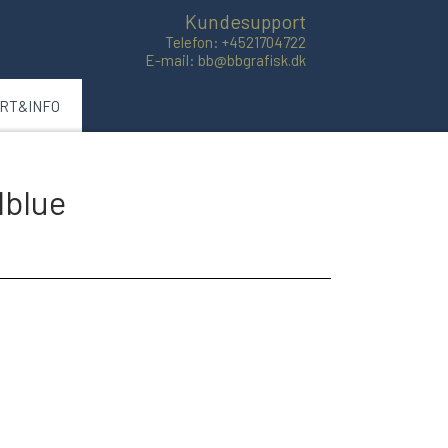
Kundesupport
Telefon: +4521704722
E-mail: bb@bbgrafisk.dk
ART&INFO
lblue