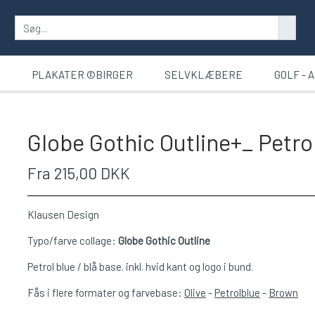
T
PLAKATER ©BIRGER
SELVKLÆBERE
GOLF - 
Globe Gothic Outline+_ Petro
Fra 215,00 DKK
Klausen Design
Typo/farve collage:
Globe Gothic Outline
Petrol blue / blå base. inkl. hvid kant og logo i bund.
Fås i flere formater og farvebase:
Olive
-
Petrolblue
-
Brown