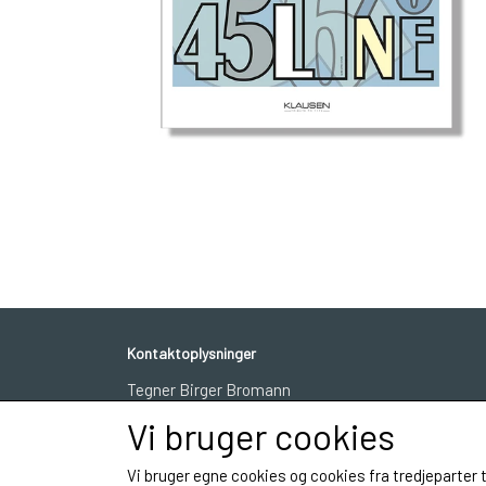
Kontaktoplysninger
Tegner Birger Bromann
Sagavej 2
Vi bruger cookies
5210 Odense
Telefon: +4521704722
Vi bruger egne cookies og cookies fra tredjeparter 
CVR: 10883903