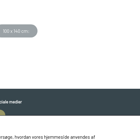
100 x 140 cm:
ciale medier
 undersøge, hvordan vores hjemmeside anvendes af