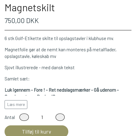
Magnetskilt
750,00 DKK
6 stk Golf-Etikette skilte til opslagstavler i klubhuse mv.
Magnetfolie gør at de nemt kan monteres på metalflader,
opslagstavle, køleskab mv
Sjovt illustrerede - med dansk tekst
Samlet sæt:
Luk igennem - Fore ! - Ret nedslagsmærker - Gå udenom -
Genplacer tørv - Bunker/Green
Læs mere
Vinyl farveprint på hvid magnetfolie
Antal
15 x 15 cm
©Birger
Tilføj til kurv