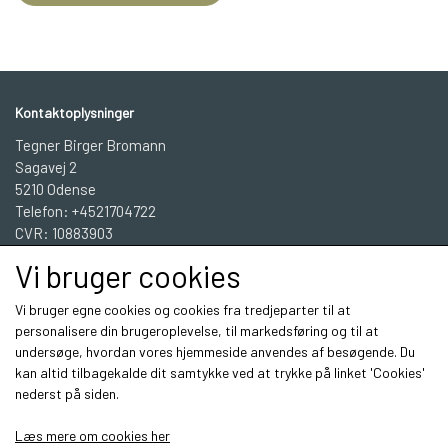
Kontaktoplysninger
Tegner Birger Bromann
Sagavej 2
5210 Odense
Telefon: +4521704722
CVR: 10883903
Vi bruger cookies
BBGrafisk Workshop INFO
Vi bruger egne cookies og cookies fra tredjeparter til at
personalisere din brugeroplevelse, til markedsføring og til at
undersøge, hvordan vores hjemmeside anvendes af besøgende. Du
Sociale medier
kan altid tilbagekalde dit samtykke ved at trykke på linket 'Cookies'
nederst på siden.
Læs mere om cookies her