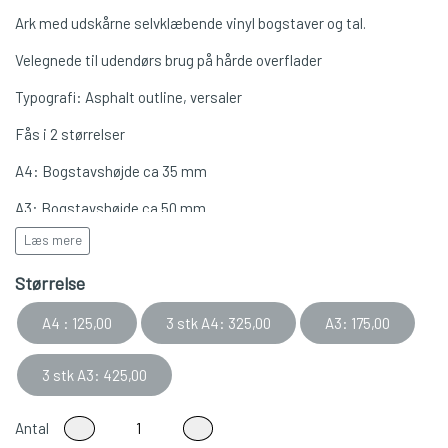
Ark med udskårne selvklæbende vinyl bogstaver og tal.
Velegnede til udendørs brug på hårde overflader
Typografi: Asphalt outline, versaler
Fås i 2 størrelser
A4: Bogstavshøjde ca 35 mm
A3: Bogstavshøjde ca 50 mm
Læs mere
Mængderabat ved køb af 3 ens ark
Størrelse
fås også i pink/lys rød -
Se her
A4 : 125,00
3 stk A4: 325,00
A3: 175,00
3 stk A3: 425,00
Antal