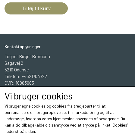
Tilføj til kurv
Kontaktoplysninger
Tegner Birger Bromann
Sagavej 2
5210 Odense
Telefon: +4521704722
CVR: 10883903
Vi bruger cookies
BBGrafisk Workshop INFO
Vi bruger egne cookies og cookies fra tredjeparter til at
personalisere din brugeroplevelse, til markedsføring og til at
undersøge, hvordan vores hjemmeside anvendes af besøgende. Du
Sociale medier
kan altid tilbagekalde dit samtykke ved at trykke på linket 'Cookies'
nederst på siden.